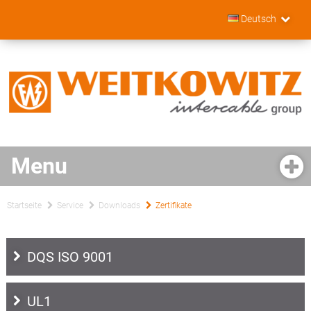
Deutsch
Startseite
Service
Downloads
Zertifikate
DQS ISO 9001
UL1